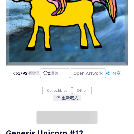
1792
瀏覽量
0
讚數
Open Artwork
分享
Collectibles
Other
重新載入
Genesis Unicorn #12