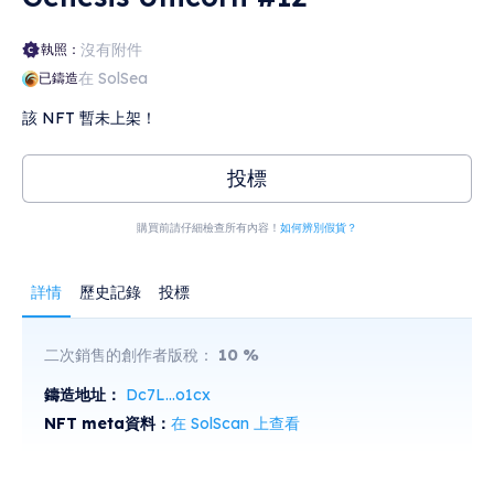
沒有附件
執照：
在 SolSea
已鑄造
該 NFT 暫未上架！
投標
購買前請仔細檢查所有內容！
如何辨別假貨？
詳情
歷史記錄
投標
二次銷售的創作者版稅：
10
%
鑄造地址：
Dc7L...o1cx
NFT meta資料：
在 SolScan 上查看