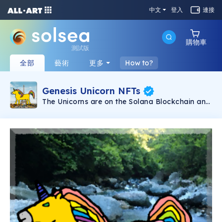
中文
登入
連接
購物車
測試版
全部
藝術
更多
How to?
Genesis Unicorn NFTs
The Unicorns are on the Solana Blockchain and
they are way too cute! Solana Genesis Unicorns
are the first of 3 collections from the
Unicorniacks. They are 111 randomly generated
kid friendly Unicorns hanging around on the
Solana Blockchain. Learn more at
https://unicorniacks.com/genesis/