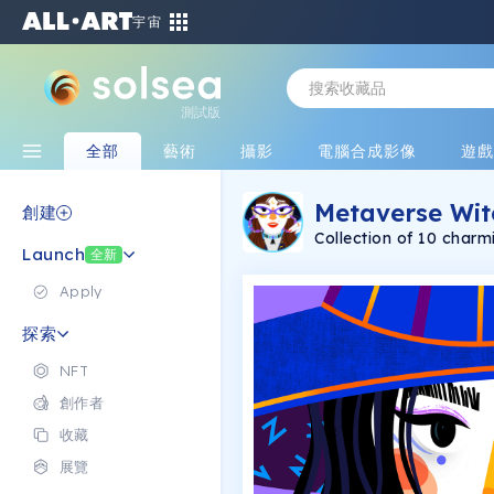
宇宙
測試版
全部
藝術
攝影
電腦合成影像
遊
Metaverse Wit
創建
Collection of 10 char
Launch
catch_u. Yes, they are 
全新
each one is unique. I r
witch.
Apply
探索
NFT
創作者
收藏
展覽