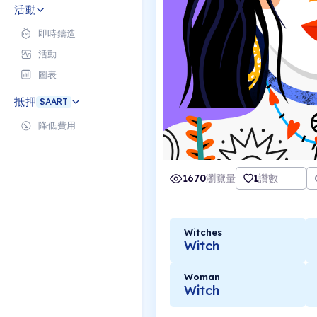
活動
即時鑄造
活動
圖表
抵押
$AART
降低費用
1670
瀏覽量
1
讚數
Witches
Witch
Woman
Witch