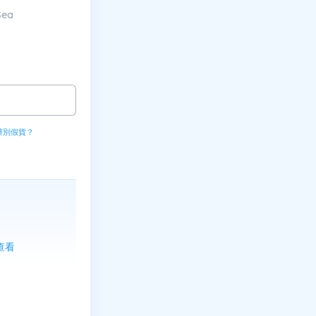
Sea
辨別假貨？
上查看