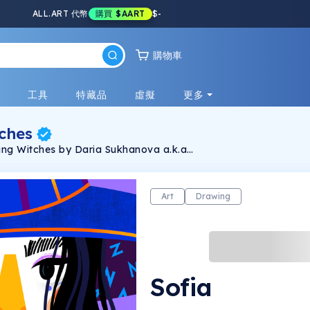
ALL.ART 代幣
購買
$AART
$
-
購物車
戲
工具
特藏品
虛擬
更多
ches
ming Witches by Daria Sukhanova a.k.a
witches, but first of all they are women, and
eally think that every woman is a bit of a
Art
Drawing
Sofia