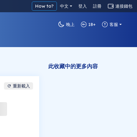
How to?
中文
登入
註冊
連接錢包
晚上
18+
客服
此收藏中的更多內容
重新載入