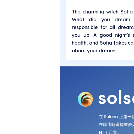
The charming witch Sofia 
What did you dream t
responsible for all drea
you up. A good night's 
health, and Sofia takes ca
about your dreams.
在 Solana 上
在鑄造時選擇並嵌
NFT 市集。