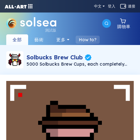
中文
登入
連接
購物車
測試版
全部
藝術
更多
How to?
Solbucks Brew Club
5000 Solbucks Brew Cups, each completely
unique, created on the Solana blockchain, are
packaged to ship to their new owners.