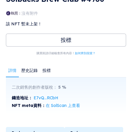
沒有附件
執照：
該 NFT 暫未上架！
投標
購買前請仔細檢查所有內容！
如何辨別假貨？
詳情
歷史記錄
投標
二次銷售的創作者版稅：
5
%
鑄造地址：
E7vQ...RCbH
NFT meta資料：
在 SolScan 上查看