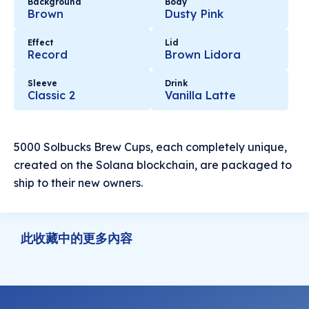
Background
Body
Brown
Dusty Pink
Effect
Lid
Record
Brown Lidora
Sleeve
Drink
Classic 2
Vanilla Latte
5000 Solbucks Brew Cups, each completely unique,
created on the Solana blockchain, are packaged to
ship to their new owners.
此收藏中的更多內容