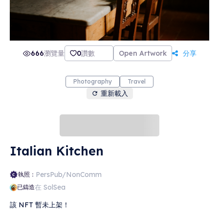
666
瀏覽量
0
讚數
Open Artwork
分享
Photography
Travel
重新載入
Italian Kitchen
PersPub/NonComm
執照：
在 SolSea
已鑄造
該 NFT 暫未上架！