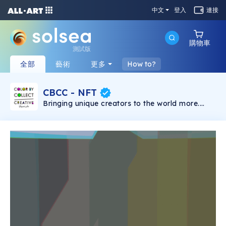
中文
登入
連接
購物車
測試版
全部
藝術
更多
How to?
CBCC - NFT
Bringing unique creators to the world more.
Various colors create new arts as NFT.