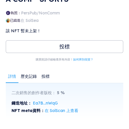
PersPub/NonComm
執照：
在 SolSea
已鑄造
該 NFT 暫未上架！
投標
購買前請仔細檢查所有內容！
如何辨別假貨？
詳情
歷史記錄
投標
二次銷售的創作者版稅：
5
%
鑄造地址：
Ea7B...nWqG
NFT meta資料：
在 SolScan 上查看