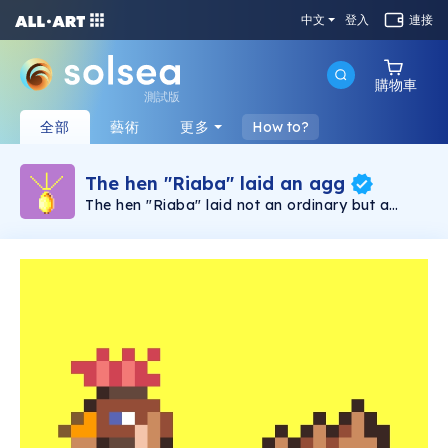
中文
登入
連接
購物車
測試版
全部
藝術
更多
How to?
The hen "Riaba" laid an agg
The hen "Riaba" laid not an ordinary but a
golden an egg. Ukrainian folk tale