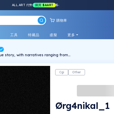
ALL.ART 代幣
購買
$AART
$
-
購物車
戲
工具
特藏品
虛擬
更多
ue story, with narratives ranging from
ty (☺) to dark ambition and malevolence (☹).
d intent or unchecked desires, while graffiti
 teeth representations highlight contentment
cts. Ferrofluid textures represent the mutable
Cgi
Other
emoji circuits underscore digital emotion
us AI-driven vehicles symbolize both
l dangers of unchecked technological
dresses
ess and ambition, questioning morals,
d, and human versus digitally edited
 created using VR graffiti in 'King'spray', AI-
Ørg4nikal_1
n 'Midjourney', and overlay edits in
" invites viewers to immerse, question,
chno-social landscape. The collection