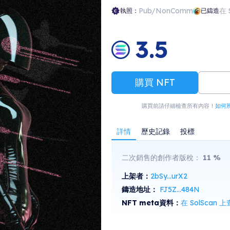
es, divided into 12 groups of 3, using layered
Pub/NonComm
在 
執照：
已鑄造
ymbolic interpretations.
3.5
購買 NFT
購買前請仔細檢查所有內容！
如何
詳情
歷史記錄
投標
二次銷售的創作者版稅：
11
%
上架者：
2bSy...urX2
鑄造地址：
FJ5Z...484N
NFT meta資料：
在 SolScan 