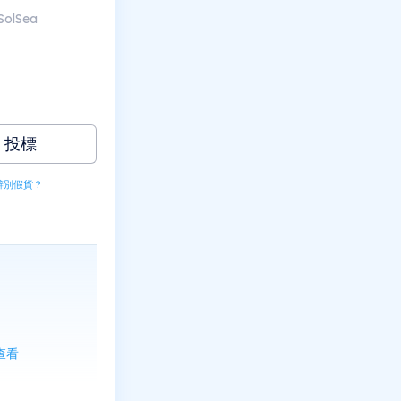
SolSea
投標
辨別假貨？
上查看