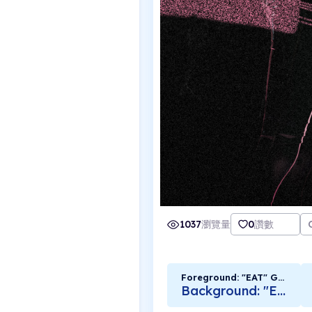
1037
瀏覽量
0
讚數
Foreground: "EAT" Graffiti
Background: "EAT" Graffiti)