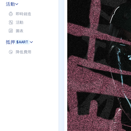
consists of 37 art piec
活動
overlays with deeper s
即時鑄造
活動
圖表
抵押
$AART
降低費用