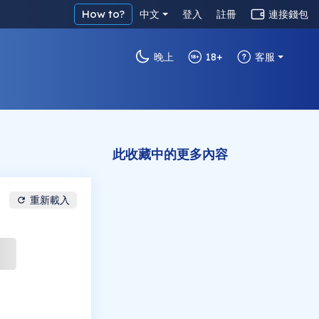
How to?
中文
登入
註冊
連接錢包
晚上
18+
客服
此收藏中的更多內容
重新載入