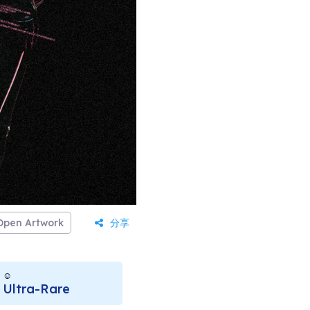
Open Artwork
分享
☺
Ultra-Rare