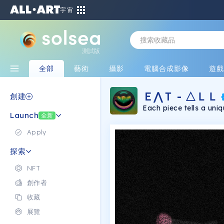
宇宙
測試版
全部
藝術
攝影
電腦合成影像
遊
Ｅ⋀Ｔ - △ＬＬ
創建
Each piece tells a uniq
Launch
optimism and positivi
全新
Neon lights signify goo
of emojis with various
Apply
versus predatory instin
nature of reality, and 
探索
integration. Autonomo
progress and potentia
NFT
advancement and greed. At its core, the collection ad
dualities within progr
創作者
sustenance versus gree
intentions. The art was
收藏
generated characters i
Photoshop. "Ｅ⋀Ｔ - △ＬＬ
展覽
and choose a side in this te