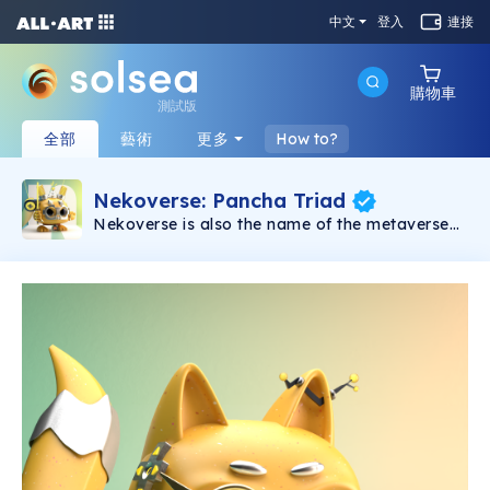
中文
登入
連接
購物車
測試版
全部
藝術
更多
How to?
Nekoverse: Pancha Triad
Nekoverse is also the name of the metaverse
(in-game world) in which players can choose
their own paths in discovering, interacting with
other players, battle PvE and PvP, or just
leisurely explore the world, farming resources
and crafting items.