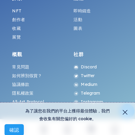
NFT
即時鑄造
創作者
活動
收藏
圖表
展覽
概觀
社群
常見問題
Discord
如何辨別假貨？
Twitter
協議條款
Medium
隱私權政策
Telegram
All-Art Protocol
Instagram
為了讓您在我們的平台上獲得最佳體驗，我們
會收集有關您偏好的 cookie。
確認
探索
活動
創建
社交
更多