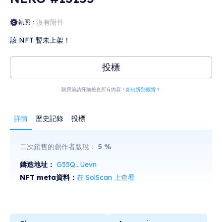
沒有附件
執照：
該 NFT 暫未上架！
投標
購買前請仔細檢查所有內容！
如何辨別假貨？
詳情
歷史記錄
投標
二次銷售的創作者版稅：
5
%
鑄造地址：
G55Q...Uevn
NFT meta資料：
在 SolScan 上查看