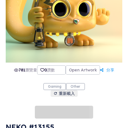
781
瀏覽量
0
讚數
Open Artwork
分享
Gaming
Other
重新載入
NEKO #13155