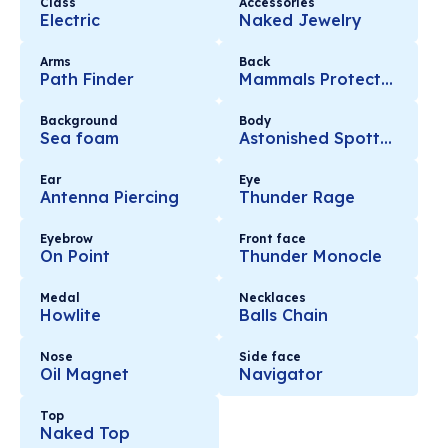
Class
Accessories
Electric
Naked Jewelry
Arms
Back
Path Finder
Mammals Protector
Background
Body
Sea foam
Astonished Spotted
Ear
Eye
Antenna Piercing
Thunder Rage
Eyebrow
Front face
On Point
Thunder Monocle
Medal
Necklaces
Howlite
Balls Chain
Nose
Side face
Oil Magnet
Navigator
Top
Naked Top