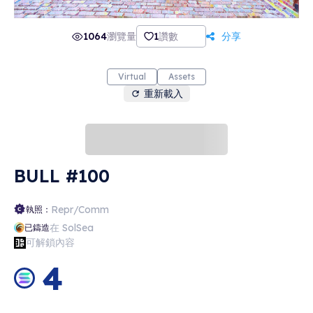
1064
瀏覽量
1
讚數
分享
Virtual
Assets
重新載入
BULL #100
Repr/Comm
執照：
在 SolSea
已鑄造
可解鎖內容
4