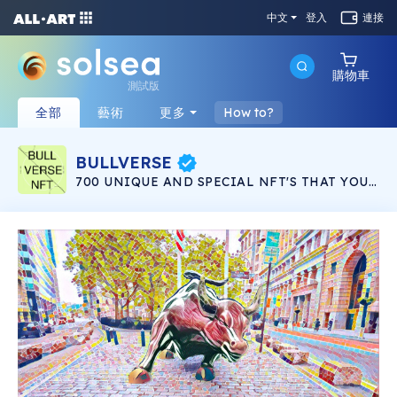
中文
登入
連接
購物車
測試版
全部
藝術
更多
How to?
BULLVERSE
700 UNIQUE AND SPECIAL NFT'S THAT YOUR
EYE WILL INSTANTLY GET ATTACHED ON,
THEY ARE MYSTERIOUS, WARM, COLD AND
BEST OF ALL SPECIAL. CHOOSE THE ONE
THAT GOES WITH YOUR PERSONALITY AND
SHOW IT OFF TO YOUR CRYPTO BUDDIES.