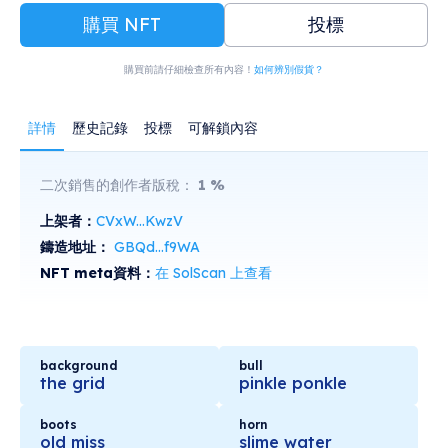
購買 NFT
投標
購買前請仔細檢查所有內容！
如何辨別假貨？
詳情
歷史記錄
投標
可解鎖內容
二次銷售的創作者版稅：
1
%
上架者：
CVxW...KwzV
鑄造地址：
GBQd...f9WA
NFT meta資料：
在 SolScan 上查看
background
bull
the grid
pinkle ponkle
boots
horn
old miss
slime water