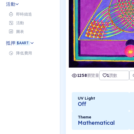
活動
即時鑄造
活動
圖表
抵押
$AART
降低費用
1258
瀏覽量
1
讚數
UV Light
Off
Theme
Mathematical