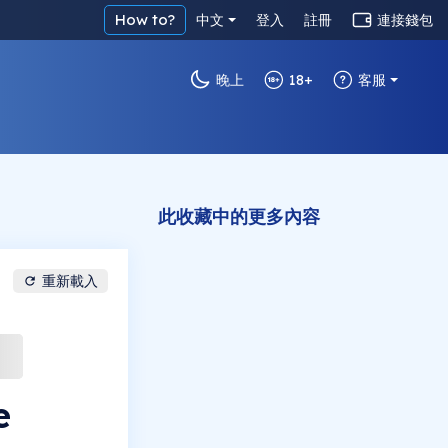
How to?
中文
登入
註冊
連接錢包
晚上
18+
客服
此收藏中的更多內容
重新載入
e