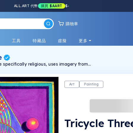
ALL.ART 代幣
購買
$AART
$
-
購物車
戲
工具
特藏品
虛擬
更多
e
he specifically religious, uses imagery from
induism and the ancient peoples of
. He has had a lifelong preoccupation with
metry and the mystic properties of numbers
hand made using fluorescent pigments.
Art
Painting
Tricycle Thre