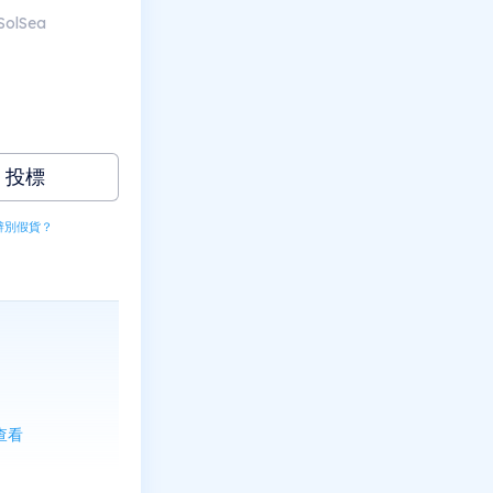
SolSea
投標
辨別假貨？
上查看