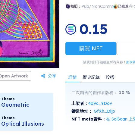
Pub/NonComm
在 
執照：
已鑄造
0.15
購買 NFT
購買前請仔細檢查所有內容！
如何
Open Artwork
分享
詳情
歷史記錄
投標
二次銷售的創作者版稅：
10
%
Theme
上架者：
4aVc...9Dov
Geometric
鑄造地址：
GfXh...Dijp
Theme
NFT meta資料：
在 SolScan 
Optical Illusions