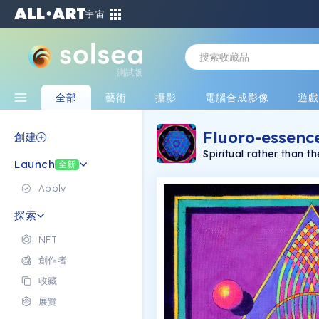
宇宙
測試版
全部
藝術
攝影
電腦合成影像
遊
Fluoro-essenc
創建
Spiritual rather than t
Launch
Buddhism, Islam and H
全新
Mesoamerica and Egypt
the sacredness of geo
Apply
All images originally 
探索
NFT
創作者
收藏
展覽