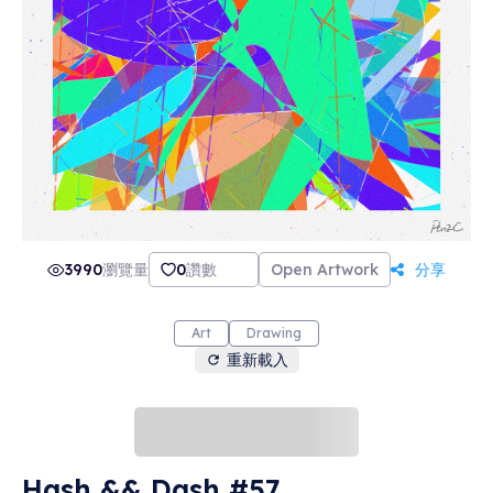
3990
瀏覽量
0
讚數
Open Artwork
分享
Art
Drawing
重新載入
Hash && Dash #57