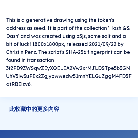
This is a generative drawing using the token's
address as seed. It is part of the collection 'Hash &&
Dash' and was created using p5js, some salt and a
bit of luck! 1800x1800px, released 2021/09/22 by
Christin Penz. The script's SHA-256 fingerprint can be
found in transaction
3t2PD9ZWSqwZEyXQELEA2Vw2xrMJLDSTpe5b3GN
UhV5iw3uPEx2Zgjypwwedw51mnYELGuZggM4FD5F
atRBEizv6.
此收藏中的更多內容