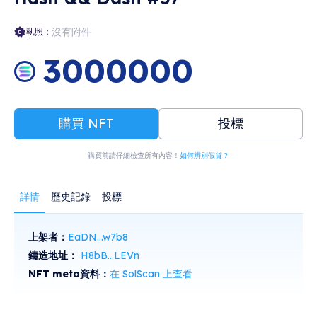
沒有附件
執照：
3000000
購買 NFT
投標
購買前請仔細檢查所有內容！
如何辨別假貨？
詳情
歷史記錄
投標
上架者：
EaDN...w7b8
鑄造地址：
H8bB...LEVn
NFT meta資料：
在 SolScan 上查看