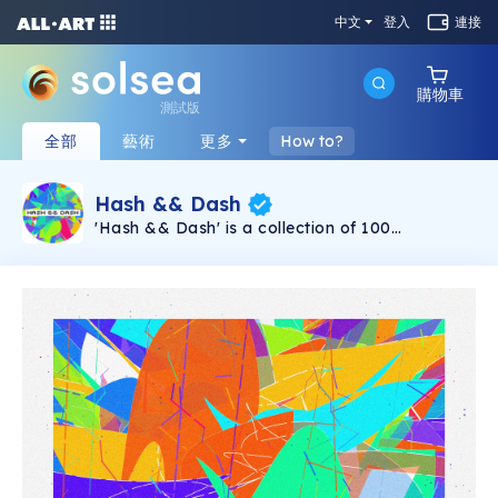
中文
登入
連接
購物車
測試版
全部
藝術
更多
How to?
Hash && Dash
'Hash && Dash' is a collection of 100
generative drawings using the token's
addresses as seed. It was created using p5js,
some salt and a bit of luck! All pieces are
1800x1800px, first released 2021/09/04 by
Christin Penz. Each mint can be reconstructed
using the original generative script, each
script's SHA-256 fingerprint can be found in the
respective token transaction.