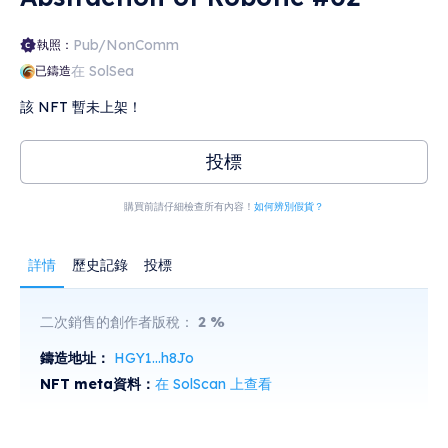
Pub/NonComm
執照：
在 SolSea
已鑄造
該 NFT 暫未上架！
投標
購買前請仔細檢查所有內容！
如何辨別假貨？
詳情
歷史記錄
投標
二次銷售的創作者版稅：
2
%
鑄造地址：
HGY1...h8Jo
NFT meta資料：
在 SolScan 上查看