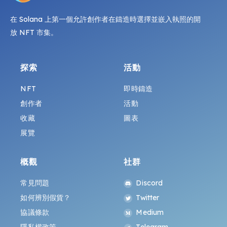
在 Solana 上第一個允許創作者在鑄造時選擇並嵌入執照的開
放 NFT 市集。
探索
活動
NFT
即時鑄造
創作者
活動
收藏
圖表
展覽
概觀
社群
常見問題
Discord
如何辨別假貨？
Twitter
協議條款
Medium