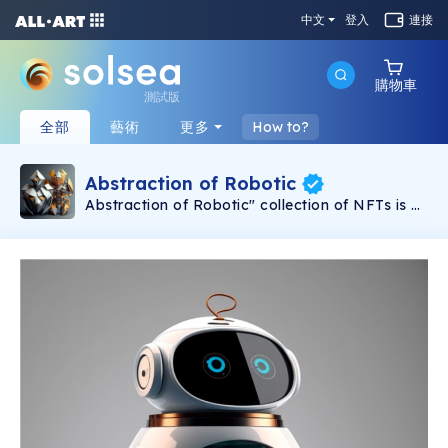
中文
登入
連接
購物車
測試版
全部
藝術
更多
How to?
Abstraction of Robotic
Abstraction of Robotic" collection of NFTs is a
must-have for fans of robotics and abstract
art.