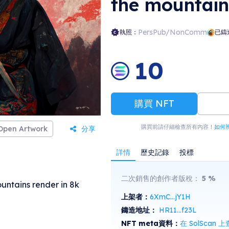
the mountain
PersPub/NonComm
執照：
已鑄
10
購買 NFT
購買前請仔細檢查所有內容！
如何
Open Artwork
分享
詳情
歷史記錄
投標
二次銷售的創作者版稅：
5
%
untains render in 8k
上架者：
6XmC...jY1H
鑄造地址：
HR11...f23L
NFT meta資料：
在 SolScan 