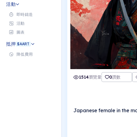
活動
即時鑄造
活動
圖表
抵押
$AART
降低費用
1514
瀏覽量
0
讚數
Japanese female in the mo