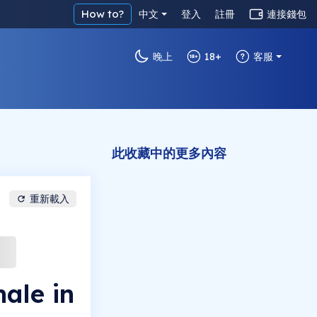
How to?
中文
登入
註冊
連接錢包
晚上
18+
客服
此收藏中的更多內容
重新載入
ale in