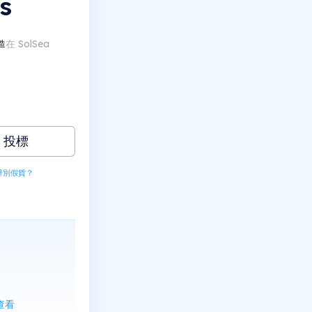
s
在 SolSea
造
投標
辨別假貨？
上查看