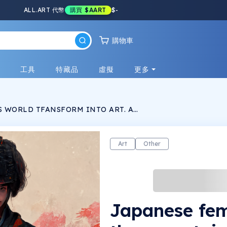
ALL.ART 代幣
購買
$AART
$
-
購物車
戲
工具
特藏品
虛擬
更多
 WORLD TFANSFORM INTO ART. A
er detailed IN 8K generated by an AI creating
m
ways .
Art
Other
Japanese fem