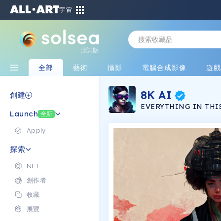
宇宙
測試版
全部
藝術
攝影
電腦合成影像
遊
8K AI
創建
EVERYTHING IN THIS
Launch
collection of full hyp
全新
realistic masterpieces. makes realistic edits to existing images fro
a natural texts prompt. over 1000 will be minted follow my twitter
Apply
for updates and givea
探索
NFT
創作者
收藏
展覽