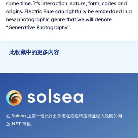
same time. It's interaction, nature, form, codes and
origins. Electric Blue can rightfully be embedded in a
new photographic genre that we will denote
"Generative Photography".
此收藏中的更多內容
在 Solana 上第一個允許創作者在鑄造時選擇並嵌入執照的開
放 NFT 市集。