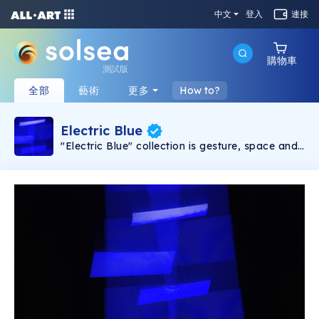
中文
登入
連接
購物車
測試版
全部
藝術
更多
How to?
Electric Blue
"Electric Blue" collection is gesture, space and
time. It's interaction, nature, form, codes and
origins. Electric Blue's images can rightfully be
embedded in a new photographic genre that
we will denote, from today, as "Generative
Photography".