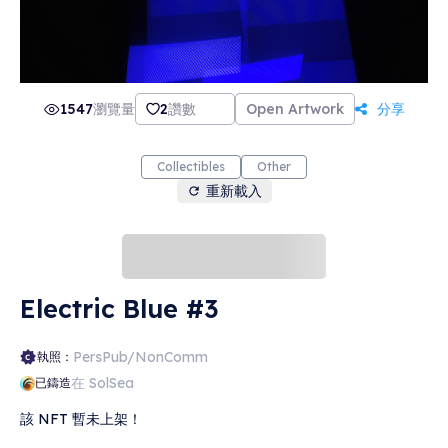
1547
瀏覽量
2
讚數
Open Artwork
分享
Collectibles
Other
重新載入
Electric Blue #3
PersPub/NonComm
執照：
在 SolSea
已鑄造
該 NFT 暫未上架！