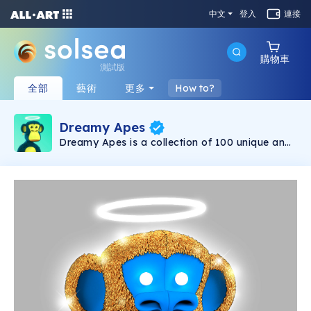
中文
登入
連接
購物車
測試版
全部
藝術
更多
How to?
Dreamy Apes
Dreamy Apes is a collection of 100 unique and
minimal 3D apes with rarities for each one,
living on the Solana blockchain. (Total supply:
100 pieces)