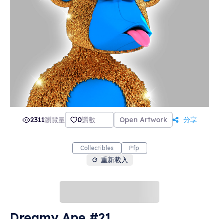
2311
瀏覽量
0
讚數
Open Artwork
分享
Collectibles
Pfp
重新載入
Dreamy Ape #21