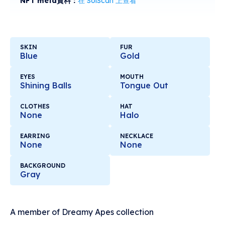
NFT meta資料：
在 SolScan 上查看
SKIN
FUR
Blue
Gold
EYES
MOUTH
Shining Balls
Tongue Out
CLOTHES
HAT
None
Halo
EARRING
NECKLACE
None
None
BACKGROUND
Gray
A member of Dreamy Apes collection