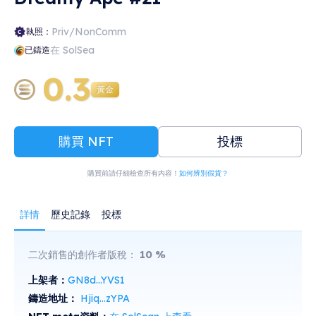
Priv/NonComm
執照：
在 SolSea
已鑄造
0.3
黃金
購買 NFT
投標
購買前請仔細檢查所有內容！
如何辨別假貨？
詳情
歷史記錄
投標
二次銷售的創作者版稅：
10
%
上架者：
GN8d...YVS1
鑄造地址：
Hjiq...zYPA