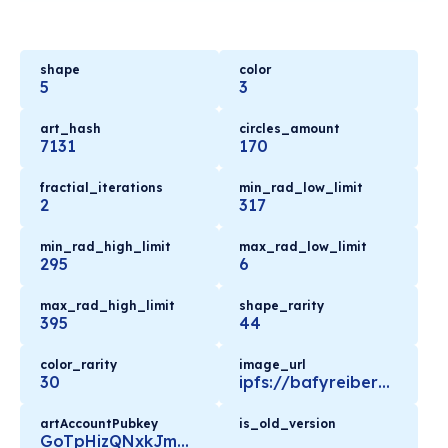
shape
color
5
3
art_hash
circles_amount
7131
170
fractial_iterations
min_rad_low_limit
2
317
min_rad_high_limit
max_rad_low_limit
295
6
max_rad_high_limit
shape_rarity
395
44
color_rarity
image_url
30
ipfs://bafyreiber2lc4iz5qigurqbl2nktxemqqas52yyp4cbgvtl6run6dhfg5i/metadata.json
artAccountPubkey
is_old_version
GoTpHizQNxkJmKkiA1iibfomXHxE72WczeQ9ysd5C4Ly