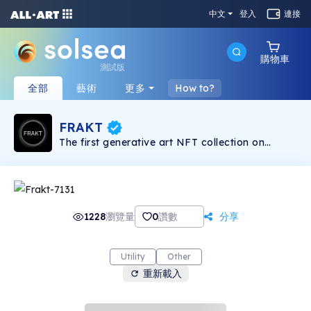
中文
登入
連接
購物車
測試版
全部
藝術
更多
How to?
FRAKT
The first generative art NFT collection on
Solana
1228
瀏覽量
0
讚數
分享
Utility
Other
重新載入