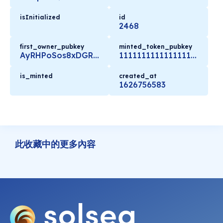
isInitialized
id
2468
first_owner_pubkey
minted_token_pubkey
AyRHPoSos8xDGRUNhEW6S6RJURBA2Bo3696EFYXJWbTK
11111111111111111111111111111111
is_minted
created_at
1626756583
此收藏中的更多內容