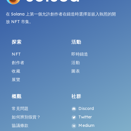
在 Solana 上第一個允許創作者在鑄造時選擇並嵌入執照的開
放 NFT 市集。
探索
活動
NFT
即時鑄造
創作者
活動
收藏
圖表
展覽
概觀
社群
常見問題
Discord
如何辨別假貨？
Twitter
協議條款
Medium