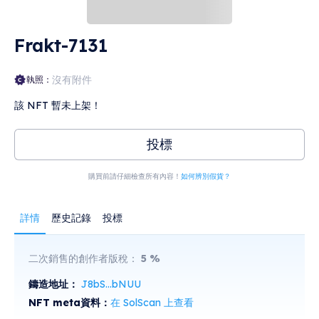
Frakt-7131
沒有附件
執照：
該 NFT 暫未上架！
投標
購買前請仔細檢查所有內容！
如何辨別假貨？
詳情
歷史記錄
投標
二次銷售的創作者版稅：
5
%
鑄造地址：
J8bS...bNUU
NFT meta資料：
在 SolScan 上查看