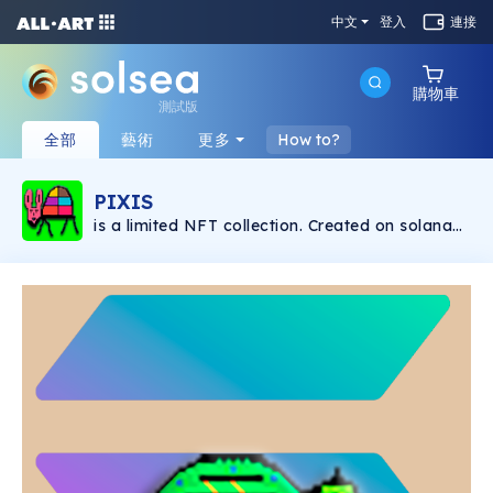
中文
登入
連接
購物車
測試版
全部
藝術
更多
How to?
PIXIS
is a limited NFT collection. Created on solana
blockchain. Paintings & music by: Manuel
Ballester.