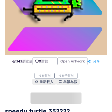
343
瀏覽量
0
讚數
Open Artwork
分享
沒有類別
沒有子類別
重新載入
舉報為假
speedy turtle 352222