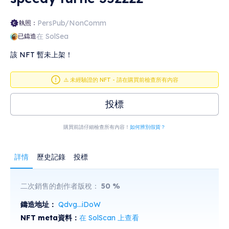
PersPub/NonComm
執照：
在 SolSea
已鑄造
該 NFT 暫未上架！
⚠️ 未經驗證的 NFT - 請在購買前檢查所有內容
投標
購買前請仔細檢查所有內容！
如何辨別假貨？
詳情
歷史記錄
投標
二次銷售的創作者版稅：
50
%
鑄造地址：
Qdvg...iDoW
NFT meta資料：
在 SolScan 上查看