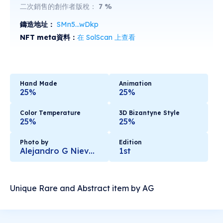
二次銷售的創作者版稅：
7
%
鑄造地址：
SMn5...wDkp
NFT meta資料：
在 SolScan 上查看
Hand Made
Animation
25%
25%
Color Temperature
3D Bizantyne Style
25%
25%
Photo by
Edition
Alejandro G Nieves Pastrana
1st
Unique Rare and Abstract item by AG