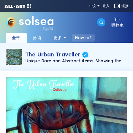
中文
登入
連接
購物車
測試版
全部
藝術
更多
How to?
The Urban Traveller
Unique Rare and Abstract items. Showing the
day by day of an urban person, his personal
effects, as part of the life the art of the simple
things