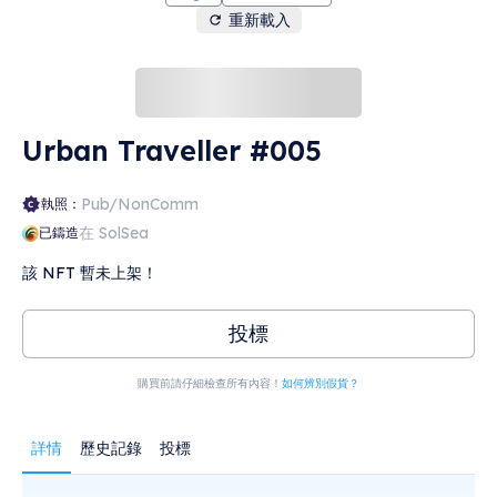
重新載入
Urban Traveller #005
Pub/NonComm
執照：
在 SolSea
已鑄造
該 NFT 暫未上架！
投標
購買前請仔細檢查所有內容！
如何辨別假貨？
詳情
歷史記錄
投標