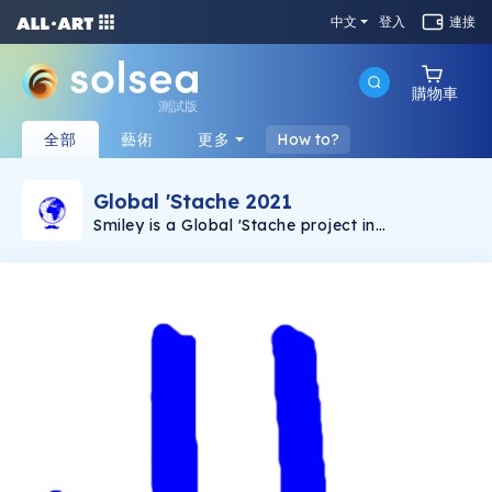
中文
登入
連接
購物車
測試版
全部
藝術
更多
How to?
Global 'Stache 2021
Smiley is a Global 'Stache project in
collaboration with the general public.
Undertaken during a tough year for the world it
aimed to bring simply a smile to people’s faces.
© 2020