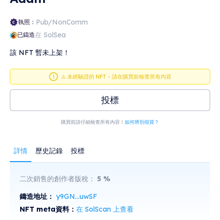
Pub/NonComm
執照：
在 SolSea
已鑄造
該 NFT 暫未上架！
⚠️ 未經驗證的 NFT - 請在購買前檢查所有內容
投標
購買前請仔細檢查所有內容！
如何辨別假貨？
詳情
歷史記錄
投標
二次銷售的創作者版稅：
5
%
鑄造地址：
y9GN...uwSF
NFT meta資料：
在 SolScan 上查看