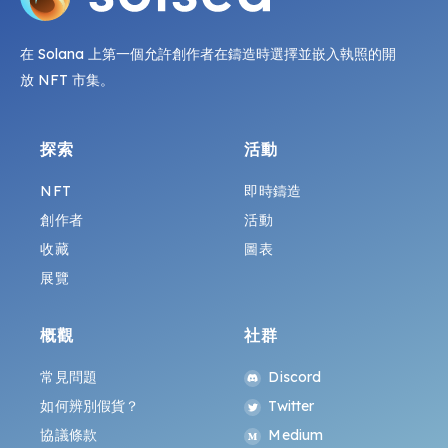
在 Solana 上第一個允許創作者在鑄造時選擇並嵌入執照的開
放 NFT 市集。
探索
活動
NFT
即時鑄造
創作者
活動
收藏
圖表
展覽
概觀
社群
常見問題
Discord
如何辨別假貨？
Twitter
協議條款
Medium