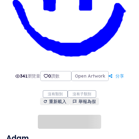
341
瀏覽量
0
讚數
Open Artwork
分享
沒有類別
沒有子類別
重新載入
舉報為假
Adam