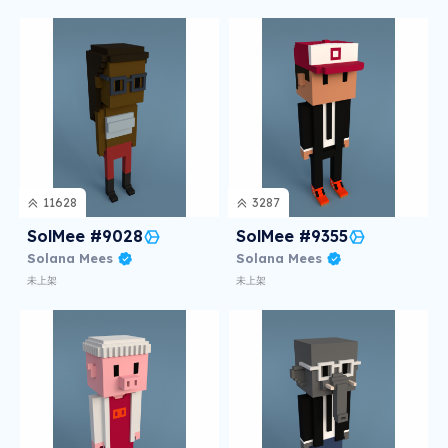
11628
3287
SolMee #9028
SolMee #9355
Solana Mees
Solana Mees
未上架
未上架