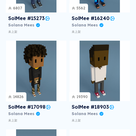
6807
5562
SolMee #15273
SolMee #16240
Solana Mees
Solana Mees
未上架
未上架
14826
19390
SolMee #17098
SolMee #18903
Solana Mees
Solana Mees
未上架
未上架