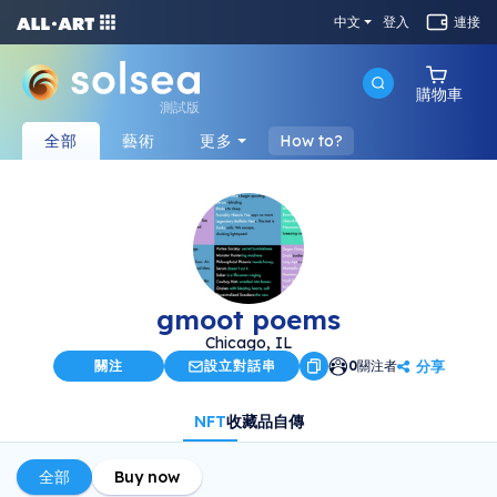
中文
登入
連接
購物車
測試版
全部
藝術
更多
How to?
gmoot poems
Chicago, IL
分享
關注
設立對話串
0
關注者
NFT
收藏品
自傳
全部
Buy now