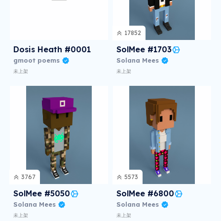
17852
Dosis Heath #0001
SolMee #1703
gmoot poems
Solana Mees
未上架
未上架
3767
5573
SolMee #5050
SolMee #6800
Solana Mees
Solana Mees
未上架
未上架