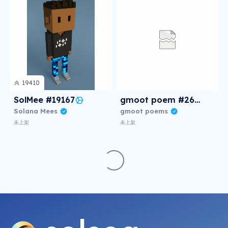
19410
SolMee #19167
gmoot poem #2600
Solana Mees
gmoot poems
未上架
未上架