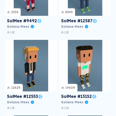
2334
8349
SolMee #9492
SolMee #12587
Solana Mees
Solana Mees
未上架
未上架
12629
19609
SolMee #12553
SolMee #13152
Solana Mees
Solana Mees
未上架
未上架