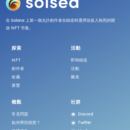
在 Solana 上第一個允許創作者在鑄造時選擇並嵌入執照的開
放 NFT 市集。
探索
活動
NFT
即時鑄造
創作者
活動
收藏
圖表
展覽
概觀
社群
常見問題
Discord
如何辨別假貨？
Twitter