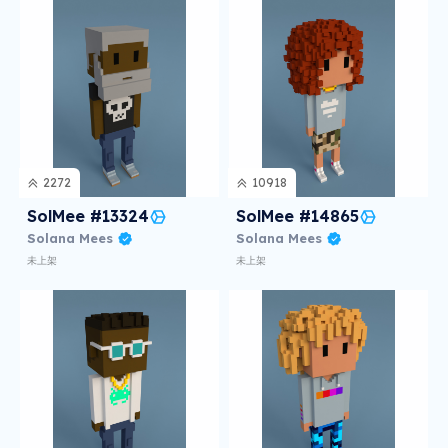
2272
10918
SolMee #13324
SolMee #14865
Solana Mees
Solana Mees
未上架
未上架