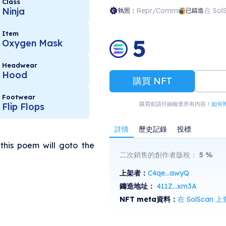
Class
Ninja
Repr/Comm
在 Sol
執照：
已鑄造
Item
5
Oxygen Mask
Headwear
Hood
購買 NFT
Footwear
購買前請仔細檢查所有內容！
如何
Flip Flops
詳情
歷史記錄
投標
this poem will goto the
二次銷售的創作者版稅：
5
%
上架者：
C4qe...awyQ
鑄造地址：
411Z...xm3A
NFT meta資料：
在 SolScan 