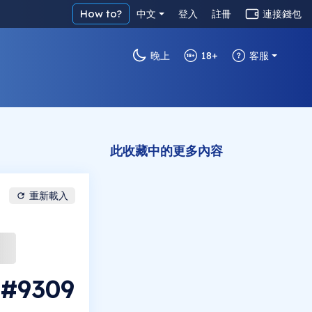
How to?
中文
登入
註冊
連接錢包
晚上
18+
客服
此收藏中的更多內容
重新載入
 #9309