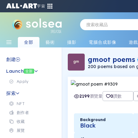
宇宙
測試版
全部
藝術
攝影
電腦合成影像
遊
gmoot poems
創建
200 poems based on g
Launch
generated poetry colle
全新
Apply
探索
2199
瀏覽量
0
讚數
NFT
創作者
Background
收藏
Black
展覽