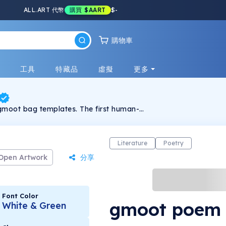
ALL.ART 代幣
購買
$AART
$
-
購物車
戲
工具
特藏品
虛擬
更多
moot bag templates. The first human-
ction on Solana.
Literature
Poetry
Open Artwork
分享
Font Color
gmoot poem
White & Green