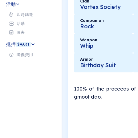
Clan
活動
Vortex Society
即時鑄造
Companion
活動
Rock
圖表
Weapon
抵押
$AART
Whip
降低費用
Armor
Birthday Suit
100% of the proceeds of 
gmoot dao.