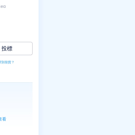
Sea
投標
辨別假貨？
上查看