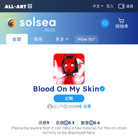
中文
登入
連接
購物車
測試版
全部
藝術
更多
How to?
Blood On My Skin
訂閱
分享
2
訂戶
2308
供應
9
底價
數量
0.3
0.6
Please be aware that it can take a few minutes for the on-chain
activity to be displayed here.