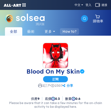
中文
登入
連接
購物車
測試版
全部
藝術
更多
How to?
Blood On My Skin
訂閱
分享
2
訂戶
2307
供應
9
底價
數量
0.3
0.6
Please be aware that it can take a few minutes for the on-chain
activity to be displayed here.