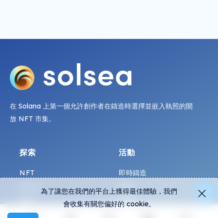
在 Solana 上第一個允許創作者在鑄造時選擇並嵌入執照的開
放 NFT 市集。
探索
活動
NFT
即時鑄造
創作者
活動
為了讓您在我們的平台上獲得最佳體驗，我們
收藏
圖表
會收集有關您偏好的 cookie。
展覽