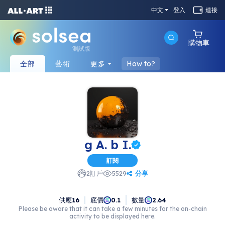
中文
登入
連接
購物車
測試版
全部
藝術
更多
How to?
g A. b I.
訂閱
分享
2
訂戶
5529
供應
16
底價
數量
0.1
2.64
Please be aware that it can take a few minutes for the on-chain
activity to be displayed here.