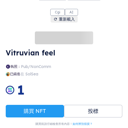
Cgi
AI
重新載入
Vitruvian feel
Pub/NonComm
執照：
在 SolSea
已鑄造
1
購買 NFT
投標
購買前請仔細檢查所有內容！
如何辨別假貨？