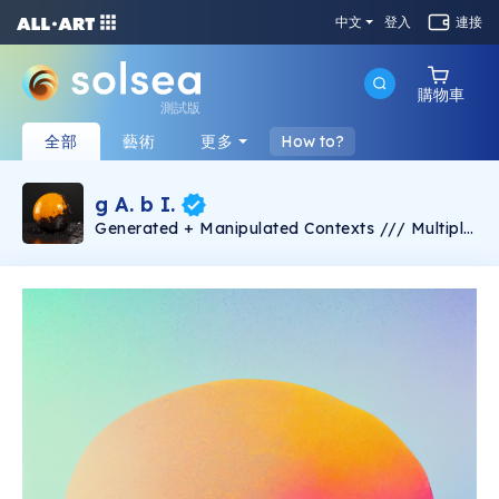
中文
登入
連接
購物車
測試版
全部
藝術
更多
How to?
g A. b I.
Generated + Manipulated Contexts /// Multiple
Systems | Gabriel Karlo. Using AI as a tool to
grasp digital design limits. The direction of this
collection is to be the more visual concept
[look and feel] contrasted posible. [ Prices are
relative to ai use, difficulty and resources ]