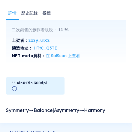
詳情
歷史記錄
投標
二次銷售的創作者版稅：
11
%
上架者：
2bSy...urX2
鑄造地址：
HTtC...Q3TE
NFT meta資料：
在 SolScan 上查看
11.6inX17in 300dpi
◯
Symmetry⊶Balance|Asymmetry⊶Harmony